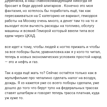
Дерипаска, а наш Главнокомандующий никогда не
бросает в беде друзей алигархов . Конечно это моя
фантазия, но хотелось бы поработать ещё, так как
пересаживаться на С категорию не вариант, геморроя
работы на Москву очень много, а денег там то на то и
выходит если вычесть расходы на топливо, обслугу
машины и всякий Геморой который ввели типа все
едем через ЦКАД.
все идет к тому, чтобы людей к ногтю прижать и чтобы
за все поборы были, уравниловка.как я у кого-то читал,
теперь в новых экономических условиях простой народ
— это и нефть и газ.
Так а куда ещё жать то? Сейчас остаётся только как в
мультфильме про чепалино сделать налог на воздух,
дождь. Я хз кажется уже со всего поборы сделали, уже
дошло до того что берут тупо на федеральных трассах
ставят шлагбаум и говорят теперь трасса платная, куда
уж хуже то.