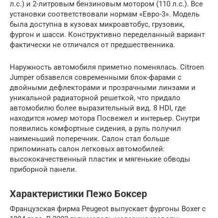
л.с.) и 2-литровым бензиновым мотором (110 л.с.). Все
установки соответствовали нормам «Евро-3». Модель
была доступна в кузовах микроавтобус, грузовик,
фургон и шасси. Конструктивно переделанный вариант
фактически не отличался от предшественника.
Наружность автомобиля приметно поменялась. Citroen
Jumper обзавелся современными блок-фарами с
двойными дефлекторами и прозрачными линзами и
уникальной радиаторной решеткой, что придало
автомобилю более выразительный вид. 8 HDI, где
находится
номер
мотора Посвежел и интерьер. Снутри
появились комфортные сидения, а руль получил
наименьший поперечник. Салон стал больше
припоминать салон легковых автомобилей:
высококачественный пластик и мягенькие обводы
приборной панели.
Характеристики Пежо Боксер
Французская фирма Peugeot выпускает фургоны Boxer с