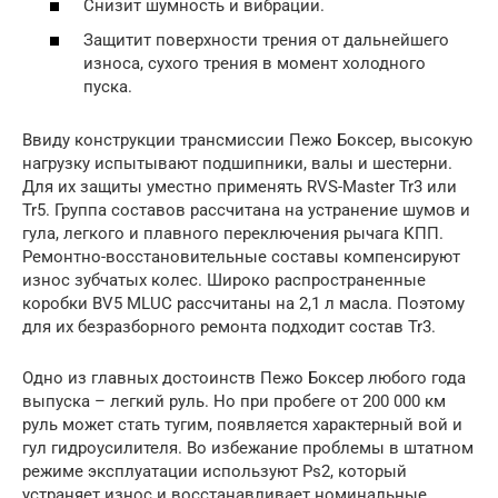
Снизит шумность и вибрации.
Защитит поверхности трения от дальнейшего
износа, сухого трения в момент холодного
пуска.
Ввиду конструкции трансмиссии Пежо Боксер, высокую
нагрузку испытывают подшипники, валы и шестерни.
Для их защиты уместно применять RVS-Master Tr3 или
Tr5. Группа составов рассчитана на устранение шумов и
гула, легкого и плавного переключения рычага КПП.
Ремонтно-восстановительные составы компенсируют
износ зубчатых колес. Широко распространенные
коробки BV5 MLUC рассчитаны на 2,1 л масла. Поэтому
для их безразборного ремонта подходит состав Tr3.
Одно из главных достоинств Пежо Боксер любого года
выпуска – легкий руль. Но при пробеге от 200 000 км
руль может стать тугим, появляется характерный вой и
гул гидроусилителя. Во избежание проблемы в штатном
режиме эксплуатации используют Ps2, который
устраняет износ и восстанавливает номинальные