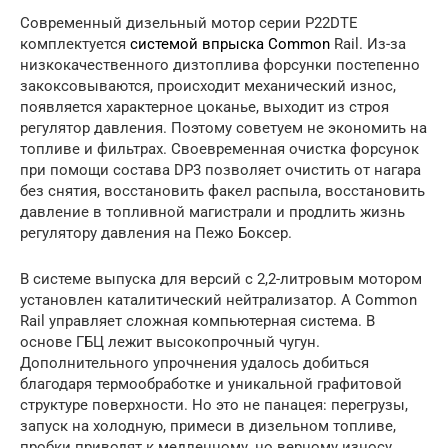
Современный дизельный мотор серии P22DTE
комплектуется
системой впрыска Common
Rail. Из-за
низкокачественного дизтоплива форсунки постепенно
закоксовываются, происходит механический износ,
появляется характерное цоканье, выходит из строя
регулятор давления. Поэтому советуем не экономить на
топливе и фильтрах. Своевременная очистка форсунок
при помощи состава DP3 позволяет очистить от нагара
без снятия, восстановить факел распыла, восстановить
давление в топливной магистрали и продлить жизнь
регулятору давления на Пежо Боксер.
В системе выпуска для версий с 2,2-литровым мотором
установлен каталитический нейтрализатор. А Common
Rail управляет сложная компьютерная система. В
основе ГБЦ лежит высокопрочный чугун.
Дополнительного упрочнения удалось добиться
благодаря термообработке и уникальной графитовой
структуре поверхности. Но это не панацея: перегрузы,
запуск на холодную, примеси в дизельном топливе,
пробки приводят к медленному, но верному износу