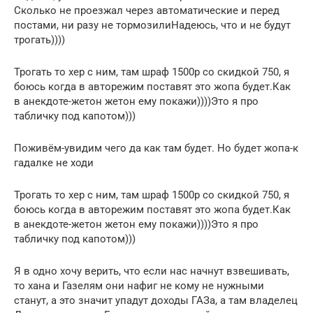
Сколько не проезжал через автоматические и перед
постами, ни разу не тормозилиНадеюсь, что и не будут
трогать))))
Трогать то хер с ним, там шраф 1500р со скидкой 750, я
боюсь когда в авторежим поставят это жопа будет.Как
в анекдоте-жетон жетон ему покажи))))Это я про
табличку под капотом)))
Поживём-увидим чего да как там будет. Но будет жопа-к
гадалке не ходи
Трогать то хер с ним, там шраф 1500р со скидкой 750, я
боюсь когда в авторежим поставят это жопа будет.Как
в анекдоте-жетон жетон ему покажи))))Это я про
табличку под капотом)))
Я в одно хочу верить, что если нас начнут взвешивать,
то хана и Газелям они нафиг не кому не нужными
станут, а это значит упадут доходы ГАЗа, а там владелец