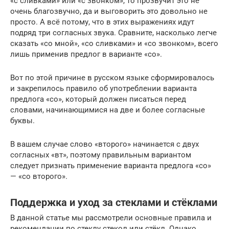
«с сливками» или «с звонком», то прозвучит это не
очень благозвучно, да и выговорить это довольно не
просто. А всё потому, что в этих выражениях идут
подряд три согласных звука. Сравните, насколько легче
сказать «со мной», «со сливками» и «со звонком», всего
лишь применив предлог в варианте «со».
Вот по этой причине в русском языке сформировалось
и закрепилось правило об употреблении варианта
предлога «со», который должен писаться перед
словами, начинающимися на две и более согласные
буквы.
В вашем случае слово «второго» начинается с двух
согласных «вт», поэтому правильным вариантом
следует признать применение варианта предлога «со»
— «со второго».
Поддержка и уход за стеклами и стёклами
В данной статье мы рассмотрели основные правила и
рекомендации по стеклу стекол или стёкл. Однако,