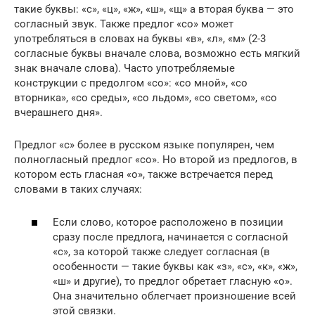
такие буквы: «с», «ц», «ж», «ш», «щ» а вторая буква — это
согласный звук. Также предлог «со» может
употребляться в словах на буквы «в», «л», «м» (2-3
согласные буквы вначале слова, возможно есть мягкий
знак вначале слова). Часто употребляемые
конструкции с предолгом «со»: «со мной», «со
вторника», «со среды», «со льдом», «со светом», «со
вчерашнего дня».
Предлог «с» более в русском языке популярен, чем
полногласный предлог «со». Но второй из предлогов, в
котором есть гласная «о», также встречается перед
словами в таких случаях:
Если слово, которое расположено в позиции
сразу после предлога, начинается с согласной
«с», за которой также следует согласная (в
особенности — такие буквы как «з», «с», «к», «ж»,
«ш» и другие), то предлог обретает гласную «о».
Она значительно облегчает произношение всей
этой связки.