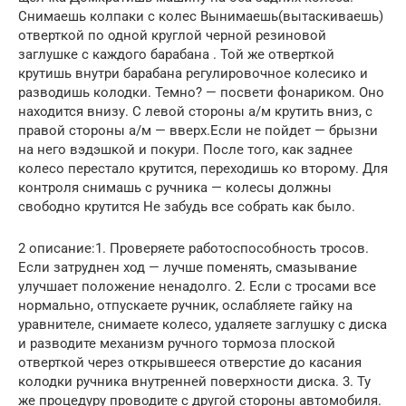
Снимаешь колпаки с колес Вынимаешь(вытаскиваешь)
отверткой по одной круглой черной резиновой
заглушке с каждого барабана . Той же отверткой
крутишь внутри барабана регулировочное колесико и
разводишь колодки. Темно? — посвети фонариком. Оно
находится внизу. С левой стороны а/м крутить вниз, с
правой стороны а/м — вверх.Если не пойдет — брызни
на него вэдэшкой и покури. После того, как заднее
колесо перестало крутится, переходишь ко второму. Для
контроля снимашь с ручника — колесы должны
свободно крутится Не забудь все собрать как было.
2 описание:1. Проверяете работоспособность тросов.
Если затруднен ход — лучше поменять, смазывание
улучшает положение ненадолго. 2. Если с тросами все
нормально, отпускаете ручник, ослабляете гайку на
уравнителе, снимаете колесо, удаляете заглушку с диска
и разводите механизм ручного тормоза плоской
отверткой через открывшееся отверстие до касания
колодки ручника внутренней поверхности диска. 3. Ту
же процедуру проводите с другой стороны автомобиля.