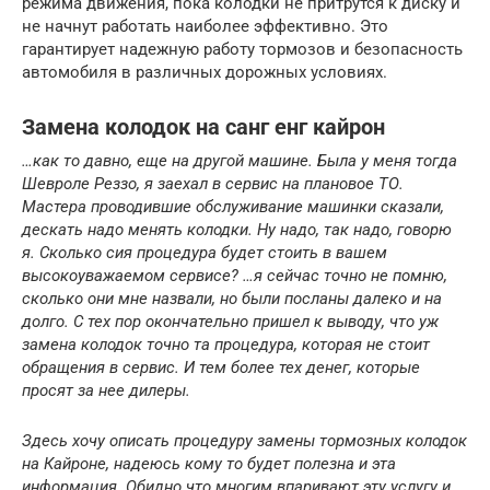
режима движения, пока колодки не притрутся к диску и
не начнут работать наиболее эффективно. Это
гарантирует надежную работу тормозов и безопасность
автомобиля в различных дорожных условиях.
Замена колодок на санг енг кайрон
…как то давно, еще на другой машине. Была у меня тогда
Шевроле Реззо, я заехал в сервис на плановое ТО.
Мастера проводившие обслуживание машинки сказали,
дескать надо менять колодки. Ну надо, так надо, говорю
я. Сколько сия процедура будет стоить в вашем
высокоуважаемом сервисе? …я сейчас точно не помню,
сколько они мне назвали, но были посланы далеко и на
долго. С тех пор окончательно пришел к выводу, что уж
замена колодок точно та процедура, которая не стоит
обращения в сервис. И тем более тех денег, которые
просят за нее дилеры.
Здесь хочу описать процедуру замены тормозных колодок
на Кайроне, надеюсь кому то будет полезна и эта
информация. Обидно что многим впаривают эту услугу и