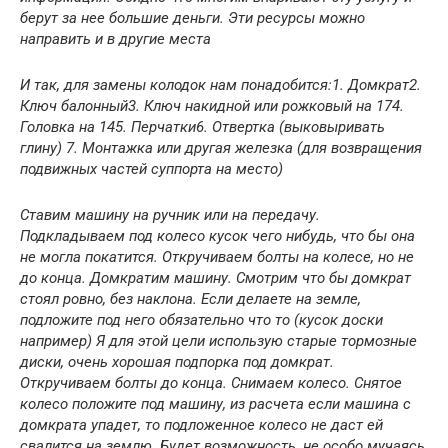
берут за нее большие деньги. Эти ресурсы можно
направить и в другие места
И так, для замены колодок нам понадобится:1. Домкрат2.
Ключ балонный3. Ключ накидной или рожковый на 174.
Головка на 145. Перчатки6. Отвертка (выковыривать
глину) 7. Монтажка или другая железка (для возвращения
подвижных частей суппорта на место)
Ставим машину на ручник или на передачу.
Подкладываем под колесо кусок чего нибудь, что бы она
не могла покатится. Откручиваем болты на колесе, но не
до конца. Домкратим машину. Смотрим что бы домкрат
стоял ровно, без наклона. Если делаете на земле,
подложите под него обязательно что то (кусок доски
например) Я для этой цели использую старые тормозные
диски, очень хорошая подпорка под домкрат.
Откручиваем болты до конца. Снимаем колесо. Снятое
колесо положите под машину, из расчета если машина с
домкрата упадет, то подложенное колесо не даст ей
свалится на землю. Будет возможность, не особо мучаясь,