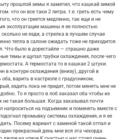
пыту прошлой зимы я заметил, что кашкай зимой
ом. что он все таки 2 литра. т.е. греть есть чему
того, что он греется медленно, так еще и не
ремя эксплуатации машины я ее полностью
. сколько не езди, а стрелка в лучшем случае
енно тепла в салоне ожидать тоже не приходится.
йл. Что было в дорестайле — страшно даже
ные темы и щупал трубки охлаждения, после чего
ермостата. А термостата то в кашкае 2 штуки.
ин в контуре охлаждения (внизу), другой в
ь оба, варить в кастрюле с градусником,
рый, ездить пока не придет, потом менять мне не
удобно. То я просто в лоб заказал оба чтобы из
их не такая большая. Когда заказывал почти
ел напроситься на подъемник и поменять вместе с
подогнал промывку системы охлаждения, и я ее
здить. Посему вариант с заменой такой отпал и
 один прекрасный день мне вся эта чехорда
о дворе на улице.К счастью у нас стоял очень