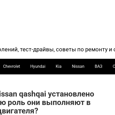
олений, тест-драйвы, советы по ремонту 
Chevrolet
Hyundai
Kia
Nissan
ВАЗ
issan qashqai установлено
ую роль они выполняют в
двигателя?