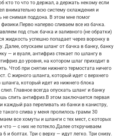
б кто то что то держал, а держать некому если
рел внимательно всю систему охлаждения и
ь не снимая поддона. В этом мне помог
 физики.Перво наперво сливаем все из бачка.
авляем под стык бачка и заливного (не обратки)
ся жидкость успешно попадает через воронку в
у. Далее, опускаем шланг от бачка в банку, банку
ку — и вуаля, антифриз стекает по шлангу в
тифриз до уровня, на котором шлаг приходит в
ить. Чтоб при снятии нижнего термостата ничего
ест. С жирного шланга, который идет с верхнего
 шланга, который идет из нижнего блока
слил. Главное всегда опускать шланг и банку
чешь слить антифриз.В этом заключается первая
, и каждый раз переливать из банки в канистру,
е такого слива у меня пролилось грамм 30
маем все хомуты и шланги с тех мест, с которых
и что — с них не потекло.Далее откручиваем
 6 и болтах. Три с верху — идут легко. Три снизу.