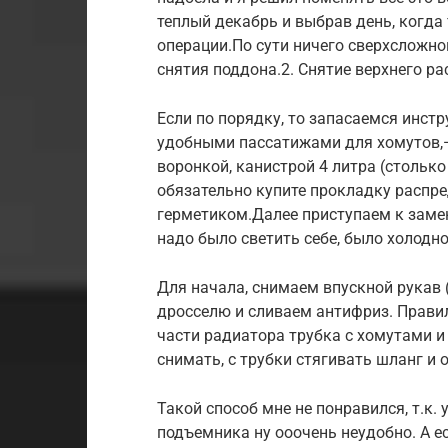
теплый декабрь и выбрав день, когда 
операции.По сути ничего сверхсложног
снятия поддона.2. Снятие верхнего ра
Если по порядку, то запасаемся инст
удобными пассатижами для хомутов,—
воронкой, канистрой 4 литра (столько
обязательно купите прокладку распре
герметиком.Далее приступаем к замене
надо было светить себе, было холодно
Для начала, снимаем впускной рукав (
дросселю и сливаем антифриз. Правиль
части радиатора трубка с хомутами и
снимать, с трубки стягивать шланг и о
Такой способ мне не понравился, т.к.
подъемника ну ооочень неудобно. А е