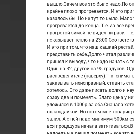
вышло.Зачем все это было надо.По о
крайне плохо прогревается. И это при т
казалось бы. Но не тут то было. Мало 
прогревается до конца. Т.е. за все в
прогретой зимой не видел ни разу. Т.е
показывает тепло на 23:00.Соответств
И это при том, что наш кашкай реста
представить себе.Долго читал различ
пришел к выводу, что надо начать с т
Один на 82, другой на 95 градусов. Од
распределителе (наверху).Т.к. снимат
заказывать неисправный, ставить ста
хотелось. Это даже писать долго и не
сразу два и поменять. Благо цена у н
уложился в 1000р за оба.Сначала хот
охлаждайкой. Но потом мне товарищ 
залил. А с ней надо минимум 500км е
вся процедура начала затягиваться.В
надоела и я решил поменять все это в