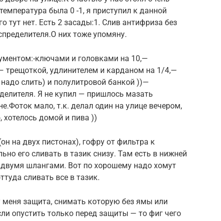
температура была 0 -1, я приступил к данной
о тут нет. Есть 2 засады:1. Слив антифриза без
спределителя.О них тоже упомяну.
рументом:-ключами и головками на 10,—
 трещоткой, удлинителем и карданом на 1/4,—
 надо слить) и полулитровой банкой ))—
делителя. Я не купил — пришлось мазать
.Фоток мало, т.к. делал один на улице вечером,
, хотелось домой и пива ))
он на двух пистонах), гофру от фильтра к
но его сливать в тазик снизу. Там есть в нижней
 двумя шлангами. Вот по хорошему надо хомут
ттуда сливать все в тазик.
 у меня защита, снимать которую без ямы или
сли опустить только перед защиты — то фиг чего