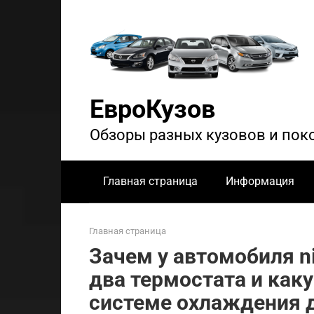
Перейти
к
контенту
ЕвроКузов
Обзоры разных кузовов и пок
Главная страница
Информация
Главная страница
Зачем у автомобиля n
два термостата и как
системе охлаждения 