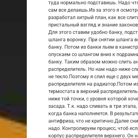
туда нормально подставишь. Надо что
сам все делаешь.Из за этого я осмот
разработал хитрый план, как все слит
пристальный взгляд и знание законов
Для этого ставим удобно банку, подст
шланга воронку. При снятии шланга в
банку. Потом из банки льем в канистр
опускаем со шлангом вниз к подрамни
банку. Таким образом можно слить ан
распределитель. Но нам надо ниже сл
не текло.Поэтому я слил еще с двух м
распределителя на радиатор.Потом из
термостата в верхний распределитель 
ниже той точки, с уровня которой хо
засада. Т.к. надо сливать в три этапа
когда банка наполняется. В результат
антифриза, что не критично.Далее сни
надо. Контролируем процесс, чтоб есл
корпус распределителя верхнего. Он на