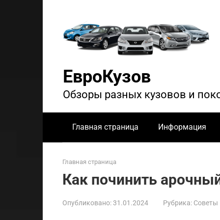
Перейти
к
контенту
ЕвроКузов
Обзоры разных кузовов и пок
Главная страница
Информация
Главная страница
Как починить арочны
Опубликовано:
31.01.2024
Рубрика:
Советы