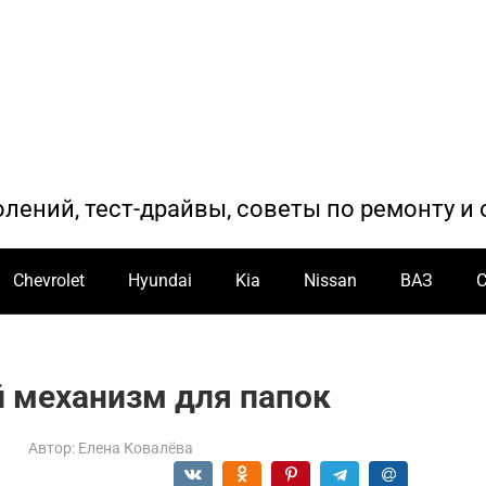
олений, тест-драйвы, советы по ремонту 
Chevrolet
Hyundai
Kia
Nissan
ВАЗ
й механизм для папок
Автор:
Елена Ковалёва