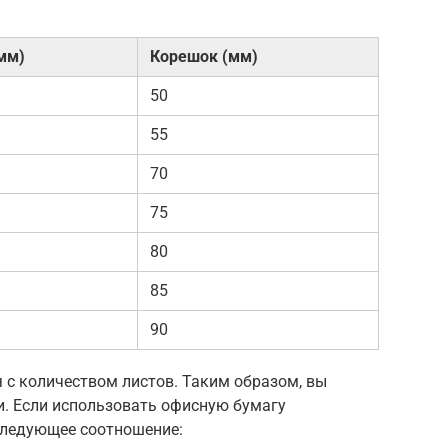
мм)
Корешок (мм)
50
55
70
75
80
85
90
 с количеством листов. Таким образом, вы
и. Если использовать офисную бумагу
 следующее соотношение: