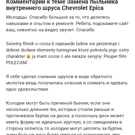
Комментарии к теме Замена пыльника
внутреннего шруса Chevrolet Epica
Молодцы. Спасибо большое за то, что делитесь
навыками и опытом в ремонте. Ребята, подскажите сайт
ваш, невнятно на видео звучит. Спасибо
Swietny filmik o corsa b naprawde ladnie sie prezentuje i
dobrze dodane elementy tuningowe ktore pokresla jego ostry
charakter
ja mam corse c ale narazie seryjny :Psuper film
POLECAM
Я себе сделал съемник шрузов в виде обратного
молотка вещь получилась класная и снимать и одевать
одно удовольствие
Колодки могут быть причиной бьения, если они
несколько длиннее тех, которые стояли раньше и
протачивали буртик на диске, а поскольку диск может
иметь форму не идеально круглую, а со смещением в
сторону эллипса, то колодки могут цеплять за буртик,
ичем больше диск будет греться от торможения, тем