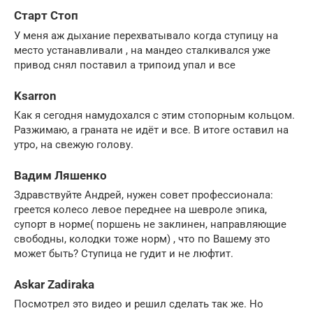
Старт Стоп
У меня аж дыхание перехватывало когда ступицу на
место устанавливали , на мандео сталкивался уже
привод снял поставил а трипоид упал и все
Ksarron
Как я сегодня намудохался с этим стопорным кольцом.
Разжимаю, а граната не идёт и все. В итоге оставил на
утро, на свежую голову.
Вадим Ляшенко
Здравствуйте Андрей, нужен совет профессионала:
греется колесо левое переднее на шевроле эпика,
супорт в норме( поршень не заклинен, направляющие
свободны, колодки тоже норм) , что по Вашему это
может быть? Ступица не гудит и не люфтит.
Askar Zadiraka
Посмотрел это видео и решил сделать так же. Но